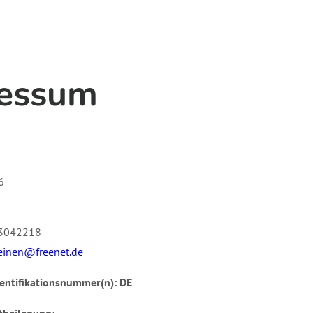
essum
6
43042218
einen@freenet.de
entifikationsnummer(n): DE