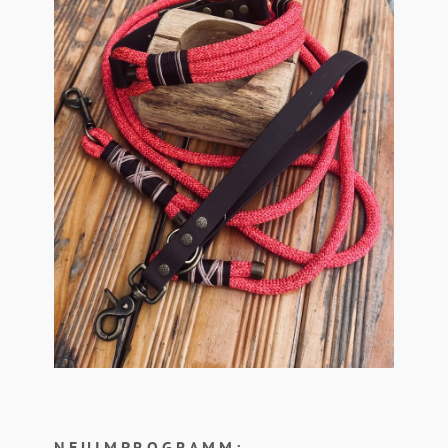
N E U I M P R O G R A M M :