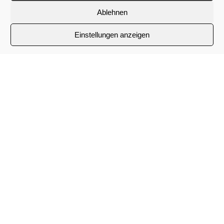
Ablehnen
Fettleder Set bestehend aus Halsband und passender
Einstellungen anzeigen
Leine „DeLuxe“ Variante
kostet je nach Grösse, Breite, Länge
ab ca. 120 €